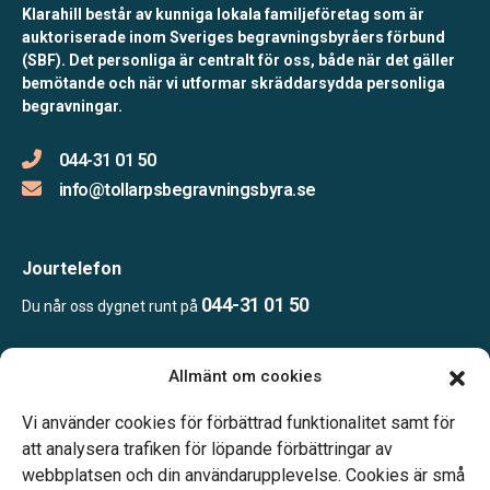
Klarahill består av kunniga lokala familjeföretag som är
auktoriserade inom Sveriges begravningsbyråers förbund
(SBF). Det personliga är centralt för oss, både när det gäller
bemötande och när vi utformar skräddarsydda personliga
begravningar.
044-31 01 50
info@tollarpsbegravningsbyra.se
Jourtelefon
044-31 01 50
Du når oss dygnet runt på
Allmänt om cookies
Öppettider
Efter överenskommelse
Vi använder cookies för förbättrad funktionalitet samt för
Telefonjour dygnet runt.
att analysera trafiken för löpande förbättringar av
webbplatsen och din användarupplevelse. Cookies är små