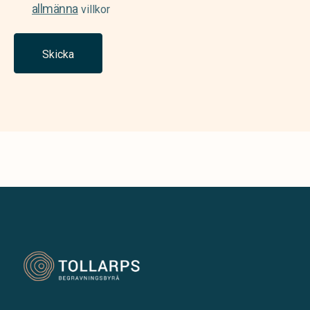
allmänna
villkor
Skicka