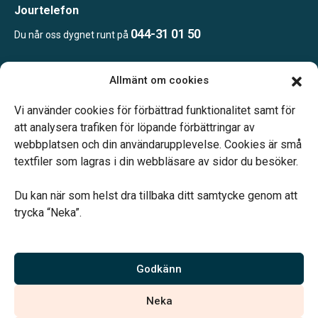
Jourtelefon
044-31 01 50
Du når oss dygnet runt på
Allmänt om cookies
Öppettider
Efter överenskommelse
Vi använder cookies för förbättrad funktionalitet samt för
Telefonjour dygnet runt.
att analysera trafiken för löpande förbättringar av
webbplatsen och din användarupplevelse. Cookies är små
textfiler som lagras i din webbläsare av sidor du besöker.
Du kan när som helst dra tillbaka ditt samtycke genom att
trycka “Neka”.
Verahill hjälper dig med familjejuridiken – genom hela livet.
Varmt välkommen.
Godkänn
Vi är auktoriserade av Sveriges Begravningsbyråers Förbund och
Neka
har högt ställda krav på utbildning, kvalitet, miljö och arbetsmiljö.