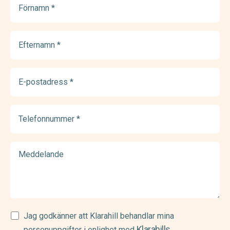
(Required)
Efternamn
(Required)
E-
postadress
(Required)
Telefonnummer
(Required)
Meddelande
Samtycke
Jag godkänner att Klarahill behandlar mina
Klarahills
(Required)
personuppgifter i enlighet med