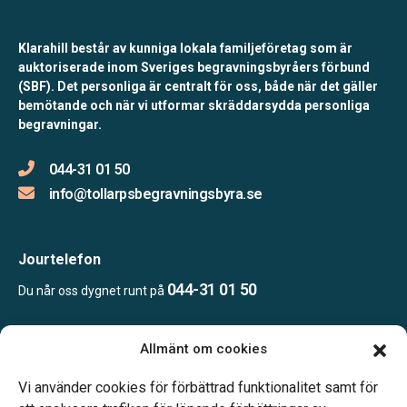
Klarahill består av kunniga lokala familjeföretag som är
auktoriserade inom Sveriges begravningsbyråers förbund
(SBF). Det personliga är centralt för oss, både när det gäller
bemötande och när vi utformar skräddarsydda personliga
begravningar.
044-31 01 50
info@tollarpsbegravningsbyra.se
Jourtelefon
044-31 01 50
Du når oss dygnet runt på
Allmänt om cookies
Öppettider
Efter överenskommelse
Vi använder cookies för förbättrad funktionalitet samt för
Telefonjour dygnet runt.