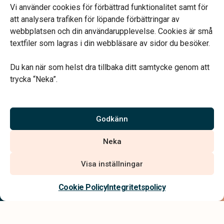
Efter överenskommelse
Vi använder cookies för förbättrad funktionalitet samt för
Telefonjour dygnet runt.
att analysera trafiken för löpande förbättringar av
webbplatsen och din användarupplevelse. Cookies är små
textfiler som lagras i din webbläsare av sidor du besöker.
Du kan när som helst dra tillbaka ditt samtycke genom att
trycka “Neka”.
Verahill hjälper dig med familjejuridiken – genom hela livet.
Varmt välkommen.
Godkänn
Vi är auktoriserade av Sveriges Begravningsbyråers Förbund och
Neka
har högt ställda krav på utbildning, kvalitet, miljö och arbetsmiljö.
Visa inställningar
Kontakta oss
Cookie Policy
Integritetspolicy