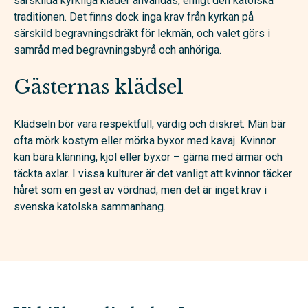
särskilda kyrkliga kläder användas, enligt den katolska
traditionen. Det finns dock inga krav från kyrkan på
särskild begravningsdräkt för lekmän, och valet görs i
samråd med begravningsbyrå och anhöriga.
Gästernas klädsel
Klädseln bör vara respektfull, värdig och diskret. Män bär
ofta mörk kostym eller mörka byxor med kavaj. Kvinnor
kan bära klänning, kjol eller byxor – gärna med ärmar och
täckta axlar. I vissa kulturer är det vanligt att kvinnor täcker
håret som en gest av vördnad, men det är inget krav i
svenska katolska sammanhang.