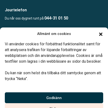
Jourtelefon
044-31 01 50
Du når oss dygnet runt på
Allmänt om cookies
Öppettider
Efter överenskommelse
Vi använder cookies för förbättrad funktionalitet samt för
Telefonjour dygnet runt.
att analysera trafiken för löpande förbättringar av
webbplatsen och din användarupplevelse. Cookies är små
textfiler som lagras i din webbläsare av sidor du besöker.
Du kan när som helst dra tillbaka ditt samtycke genom att
trycka “Neka”.
Verahill hjälper dig med familjejuridiken – genom hela livet.
Varmt välkommen.
Godkänn
Vi är auktoriserade av Sveriges Begravningsbyråers Förbund och